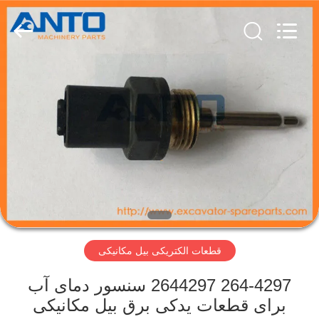
Guangzhou
Anto
Machinery
Parts
Co.,Ltd..
All
Rights
Reserved.
صفحه
اصلی
محصولات
درباره
ما
قطعات الکتریکی بیل مکانیکی
تور
کارخانه
264-4297 2644297 سنسور دمای آب
برای قطعات یدکی برق بیل مکانیکی