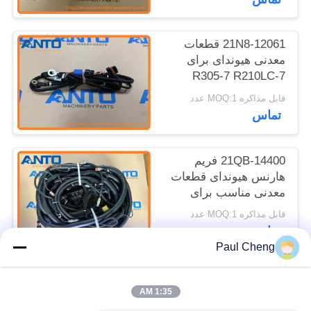
21N8-12061 قطعات
معدنی هیوندای برای
R305-7 R210LC-7
قابل مذاکره MOQ:1 عدد
تماس
21QB-14400 فریم
هارنس هیوندای قطعات
معدنی مناسب برای
R480LC-9S R520LC-
قابل مذاکره MOQ:1 عدد
9S
تماس
Paul Cheng
دسته بندی های محبوب
همه
1:35 AM