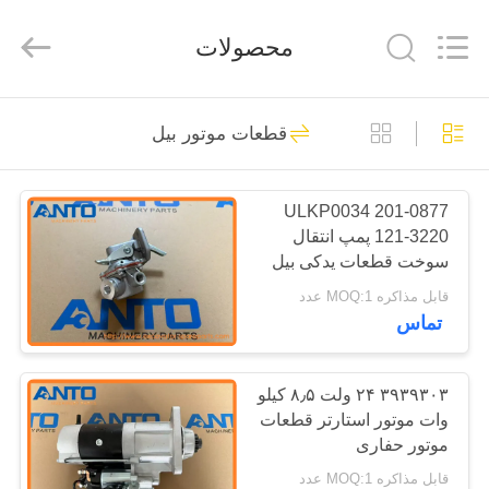
Guangzhou
Anto
Machinery
محصولات
Parts
Co.,Ltd..
All
Rights
Reserved.
صفحه
5553
قطعات موتور بیل
اصلی
قطعات یدکی بیل
201-0877 ULKP0034
محصولات
121-3220 پمپ انتقال
سوخت قطعات یدکی بیل
درباره
مکانیکی مناسب برای
قابل مذاکره MOQ:1 عدد
312B L C3.3
تماس
ما
468
تور
۳۹۳۹۳۰۳ ۲۴ ولت ۸٫۵ کیلو
درایو نهایی حفار
وات موتور استارتر قطعات
کارخانه
موتور حفاری
قابل مذاکره MOQ:1 عدد