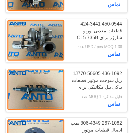
کنترل
تماس
کیفیت
450-0544 424-3441
362
قطعات معدنی توربو
وبلاگ
شارژر برای C15 735B
چرخ دنده بیل مکانیکی
740B
38 USD / pcs MOQ:1 عدد
نقشه
تماس
سایت
436-1092 1J770-50605
حریم
ریل سوخت موتور قطعات
یدکی بیل مکانیکی برای
1836
خصوصی
C3.3B 308 SR 309 CR
قابل مذاکره MOQ:1 عدد
تماس
قطعات موتور بیل
267-1082 306-4349 پمپ
اتصال قطعات موتور