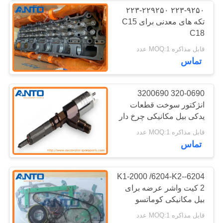
۲۲۳-۹۲۵۰ ۲۲۳-۲۲۹۲۵۰
تکه های معدنی برای C15
338
C18
قابل مذاکره MOQ:1 عدد
بلبرینگ بیل مکانیکی
تماس
320-0690 3200690
انژکتور سوخت قطعات
یدکی بیل مکانیکی چرخ دار
مناسب برای 928H 930H
524
قابل مذاکره MOQ:1 عدد
938H 963D
تماس
پمپ هیدرولیک بیل
6204-K1-2000 /6204-K2-
2 کیت واشر عرضه برای
بیل مکانیکی کوماتسو
PC120-6 موتور دیزل
قابل مذاکره MOQ:1 عدد
4D95