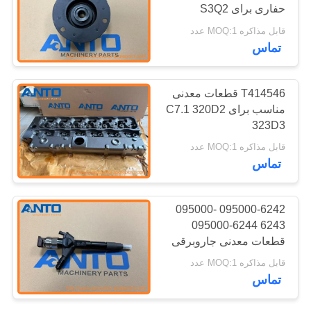
حفاری برای S3Q2
303.5C CR 304D CR
قابل مذاکره MOQ:1 عدد
186
تماس
موتور سفر بیل
T414546 قطعات معدنی
مکانیکی
مناسب برای C7.1 320D2
323D3
قابل مذاکره MOQ:1 عدد
تماس
150
095000-6242 095000-
موتور چرخش بیل
6243 095000-6244
قطعات معدنی جاروبرقی
مکانیکی
قابل مذاکره MOQ:1 عدد
تماس