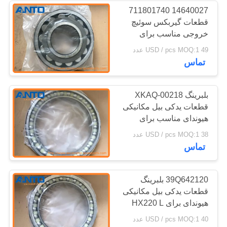
14640027 711801740
قطعات گیربکس سوئیچ
338
خروجی مناسب برای
EC200D EC210C
49 USD / pcs MOQ:1 عدد
بلبرینگ بیل مکانیکی
EC220D
تماس
بلبرینگ XKAQ-00218
قطعات یدکی بیل مکانیکی
هیوندای مناسب برای
R110-7A R140LC-7
524
38 USD / pcs MOQ:1 عدد
R160LC7
تماس
پمپ هیدرولیک بیل
39Q642120 بلبرینگ
قطعات یدکی بیل مکانیکی
هیوندای برای HX220 L
HX235 LCR R210LC-7A
40 USD / pcs MOQ:1 عدد