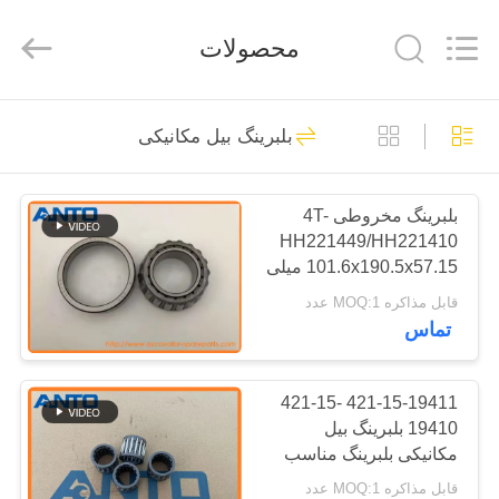
Guangzhou
Anto
Machinery
محصولات
Parts
Co.,Ltd..
All
Rights
Reserved.
صفحه
5558
بلبرینگ بیل مکانیکی
اصلی
قطعات یدکی بیل
بلبرینگ مخروطی 4T-
محصولات
HH221449/HH221410
101.6x190.5x57.15 میلی
درباره
متر HH221449/10
قابل مذاکره MOQ:1 عدد
تماس
ما
468
تور
421-15-19411 421-15-
درایو نهایی حفار
19410 بلبرینگ بیل
کارخانه
مکانیکی بلبرینگ مناسب
برای KOMATSU D61E
قابل مذاکره MOQ:1 عدد