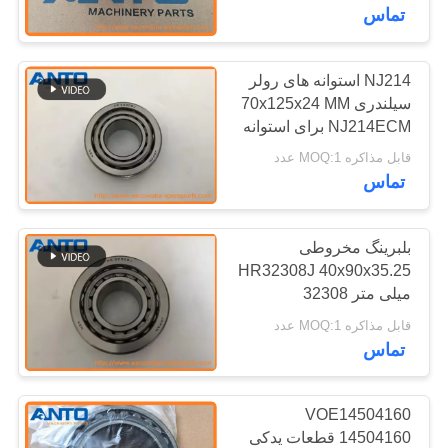
D61EX D61PX
کنترل
تماس
کیفیت
NJ214 استوانه های رولر
362
سیلندری 70x125x24 MM
وبلاگ
NJ214ECM برای استوانه
چرخ دنده بیل مکانیکی
های حفاری
قابل مذاکره MOQ:1 عدد
نقشه
تماس
سایت
بلبرینگ مخروطی
حریم
HR32308J 40x90x35.25
میلی متر 32308
1836
خصوصی
قابل مذاکره MOQ:1 عدد
تماس
قطعات موتور بیل
VOE14504160
14504160 قطعات یدکی