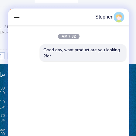
مخاطب
Stephen
7:32 AM
Good day, what product are you looking 
2
1
<<
|<
Page 1 of 553
for?
درخواست نقل قول
درا
100
بفرست
دند
C-9
sgs
چرخ
مکانیک
اخبار
مکا
E-Mail
نقشه سایت
|