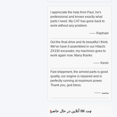
I appreciate the help from Paul, he's
prefessional and knows exactly what
parts I need. My CAT has gone back to
work without any problem.
—— Raphael
Got the final drive and its beautiful I think.
We've have it assembled in our Hitachi
ZX330 excavator, my machines goes to
work again now. Many thanks
—— Kevin
Fast shippment, the arrived parts is good
quality, our engine is repaired and is
perfectly running at maximum power.
Thank you, god bless.
—— محمد
چت IM آنلاین در حال حاضر