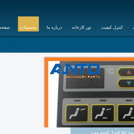
کنترل کیفیت
تور کارخانه
درباره ما
محصولات
صفحه 
VOE14526158 14526158 سوئیچ Starter سوئیچ برای Vo-lvo EC210B