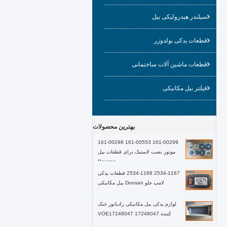
سیلندر هیدرولیکی بیل
قطعات یدکی بولدوزر
قطعات ماشین آلات ساختمانی
فیلتر بیل مکانیکی
بهترین محصولات
161-00299 161-00553 161-00298
موتور نصب لاستیک برای قطعات بیل
Doosan
2534-1167 2534-1168 قطعات یدکی
لامپ جلو Doosan بیل مکانیکی
لوازم یدکی بیل مکانیکی رادیاتور خنک
کننده VOE17248047 17248047