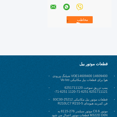
قطعات موتور بیل
VOE14609400 14609400 شیلنگ ورودی
هوا برای قطعات بیل مکانیکی Vo-lvo
Excavator EC460BLC
پمپ تزریق سوخت 6251711120
6251711121 6251-71-1120 6251-71-
1121 SAA6D125
قطعات موتور بیل مکانیکی 25212-93C00
فن کمربند هیوندای R210LC7 R210-5
موتور C6.6 موتور سیلندر 276-8115 به
M322D D6N قطعات موتور اعمال می شود