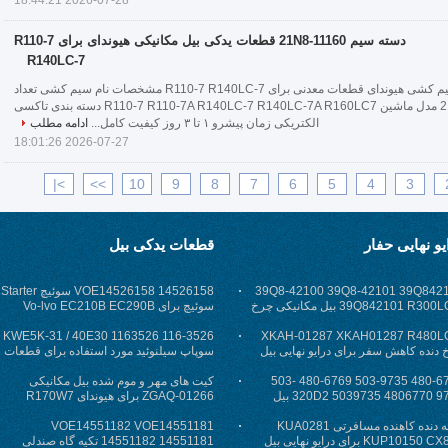
2026-07-28 18:44:21
دسته سیم 21N8-11160 قطعات یدکی بیل مکانیکی هیوندای برای R110-7
R140LC-7
21N811160 سیم کشی هیوندای قطعات معدنی برای R110-7 R140LC-7 مشخصات نام سیم کشی تعداد
قطعات 21N8-11160 مدل ماشین R110-7 R110-7A R140LC-7 R140LC-7A R160LC7 دسته بندی تاکسی
الکتریکی زمان پیشرو ۱ تا ۳ روز کیفیت کامل...
ادامه مطلب
2026-07-27 18:01:26
>|
>>
10
9
8
7
6
5
4
3
یو نهایی حفار
قطعات یدکی بیل
39Q8-42100 39Q8-42101 39Q842
VOE14526158 14526158 سوئیچ Starter
39Q842101 R300LC-9 بیل مکانیکی چرخ
سوئیچ برای Vo-lvo EC210B EC290B
ه کاهش سفر
EC460B لوازم یدکی
116-3526 1163526 KWE5K-31 / 40E30
XKAH-01287 XKAH01287 R480L
 دنده کاهش سفر برای درایو نهایی بیل
سوپاپ سیلنوئید مورد استفاده برای قطعات
ی HYUNDAI
320C 320D
480-6770 503-9735 480-6769 503-
کیت های مهر و موم شده بیل مکانیکی
9734 4806770 5039735 320D2 بیل
ZGAQ-01266 برای هیوندای R170W7
نیکی نهایی
R170W9
جعبه دنده کاهنده مسافرتی KUA0281
VOE14551182 VOE14551181
KUP10150 CX800 برای درایو نهایی بیل
14551182 14551181 تکیه گاه صندلی