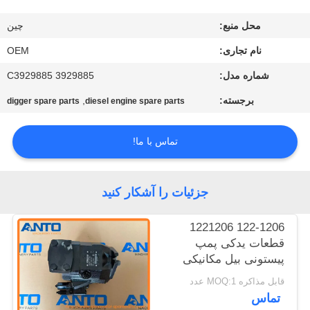
کنترل
محل منبع:
چین
کیفیت
نام تجاری:
OEM
وبلاگ
شماره مدل:
3929885 C3929885
برجسته:
,
digger spare parts
diesel engine spare parts
نقشه
سایت
تماس با ما!
حریم
جزئیات را آشکار کنید
خصوصی
122-1206 1221206
قطعات یدکی پمپ
پیستونی بیل مکانیکی
مناسب برای 3054 TH62
قابل مذاکره MOQ:1 عدد
TH63 TH82 TH83
تماس