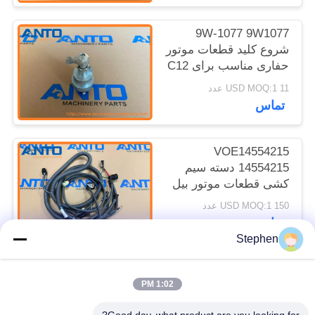
9W-1077 9W1077
شروع کلید قطعات موتور
حفاری مناسب برای C12
C15 C18 3208 3304
11 USD MOQ:1 عدد
3306 3408 3412
تماس
VOE14554215
14554215 دسته سیم
کشی قطعات موتور بیل
مکانیکی مناسب برای
150 USD MOQ:1 عدد
EC240B EC290B
تماس
Stephen
دسته بندی های محبوب
همه
1:02 PM